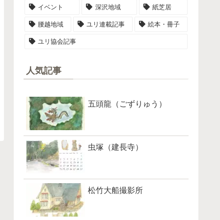
イベント
深沢地域
紙芝居
腰越地域
ユリ連載記事
絵本・冊子
ユリ協会記事
人気記事
五頭龍（ごずりゅう）
虫塚（建長寺）
松竹大船撮影所