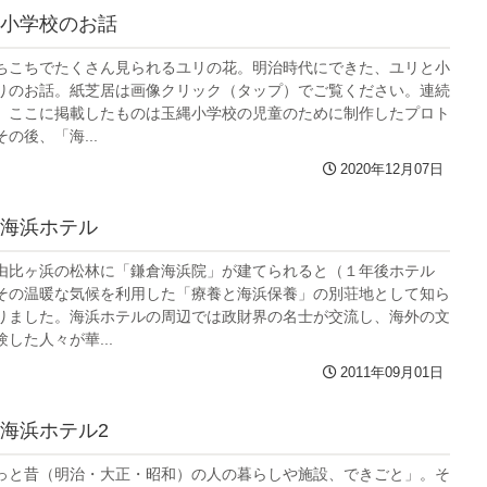
小学校のお話
ちこちでたくさん見られるユリの花。明治時代にできた、ユリと小
りのお話。紙芝居は画像クリック（タップ）でご覧ください。連続
。ここに掲載したものは玉縄小学校の児童のために制作したプロト
の後、「海...
2020年12月07日
海浜ホテル
由比ヶ浜の松林に「鎌倉海浜院」が建てられると（１年後ホテル
その温暖な気候を利用した「療養と海浜保養」の別荘地として知ら
りました。海浜ホテルの周辺では政財界の名士が交流し、海外の文
した人々が華...
2011年09月01日
海浜ホテル2
っと昔（明治・大正・昭和）の人の暮らしや施設、できごと」。そ