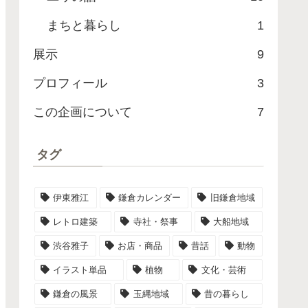
まちと暮らし
1
展示
9
プロフィール
3
この企画について
7
タグ
伊東雅江
鎌倉カレンダー
旧鎌倉地域
レトロ建築
寺社・祭事
大船地域
渋谷雅子
お店・商品
昔話
動物
イラスト単品
植物
文化・芸術
鎌倉の風景
玉縄地域
昔の暮らし