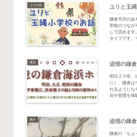
ユリの話
ユリと玉縄
鎌倉市内のあ
学校のつなが
して読めます
タイプです。そ
展示
追憶の鎌倉
明治２０年、
に）、鎌倉は
れるようにな
化や習慣を体験
展示
追憶の鎌倉
鎌倉の「ちょ