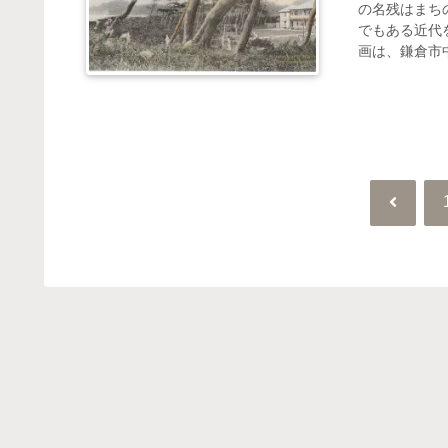
の名残はまち
でもある近代
画は、鎌倉市中
前
へ