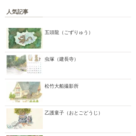
人気記事
五頭龍（ごずりゅう）
虫塚（建長寺）
松竹大船撮影所
乙護童子（おとごどうじ）