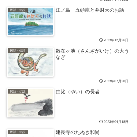
江ノ島 五頭龍と弁財天のお話
民話・伝説
2023年12月26日
散在ヶ池（さんざがいけ）の大う
民話・伝説
なぎ
2023年07月20日
由比（ゆい）の長者
民話・伝説
2023年04月18日
建長寺のたぬき和尚
民話・伝説