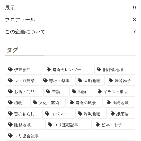
展示
9
プロフィール
3
この企画について
7
タグ
伊東雅江
鎌倉カレンダー
旧鎌倉地域
レトロ建築
寺社・祭事
大船地域
渋谷雅子
お店・商品
昔話
動物
イラスト単品
植物
文化・芸術
鎌倉の風景
玉縄地域
昔の暮らし
イベント
深沢地域
紙芝居
腰越地域
ユリ連載記事
絵本・冊子
ユリ協会記事