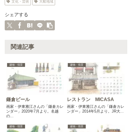
文化・芸術
大船地域
シェアする
関連記事
建物・情景
建物・情景
鎌倉ビール
レストラン MICASA
画家・伊東雅江さんの「鎌倉カレ
画家・伊東雅江さんの「鎌倉カレ
ンダー」2020年7月より。名越
ンダー」2014年5月より。JR大...
の...
建物・情景
建物・情景