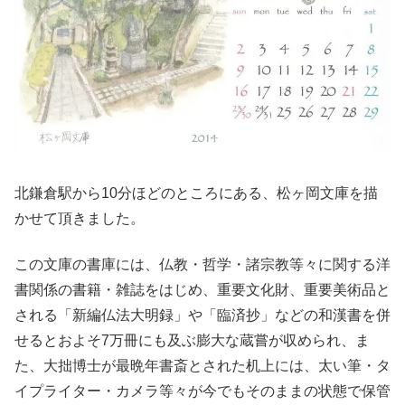
北鎌倉駅から10分ほどのところにある、松ヶ岡文庫を描
かせて頂きました。
この文庫の書庫には、仏教・哲学・諸宗教等々に関する洋
書関係の書籍・雑誌をはじめ、重要文化財、重要美術品と
される「新編仏法大明録」や「臨済抄」などの和漢書を併
せるとおよそ7万冊にも及ぶ膨大な蔵嘗が収められ、ま
た、大拙博士が最晩年書斎とされた机上には、太い筆・タ
イプライター・カメラ等々が今でもそのままの状態で保管