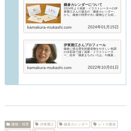
鎌倉カレンダーについて
2024年より画家・イラストレーターの伊
東雅江さんの過去の「鎌倉カレンダー」
から、鎌倉の情景や古い建物などを紹介
します。伊東雅江さんは2007年頃からカ
レンダーで古い建物を紹介する取り組み
を始めていましたが、2013年からは「鎌
2024年01月15日
kamakura-mukashi.com
倉カレンダー...
伊東雅江さんプロフィール
鎌倉に残る歴史的建造物をやさしい色調
の水彩画で描く画家・イラストレータ
ー。絵本「鎌倉まちのいろは」や鎌倉の
カレンダーを通して、ちょっと昔から伝
わる建物や暮らし、風物詩を素敵な絵と
文章で紹介しています。
2022年10月01日
kamakura-mukashi.com
建物・情景
伊東雅江
鎌倉カレンダー
レトロ建築