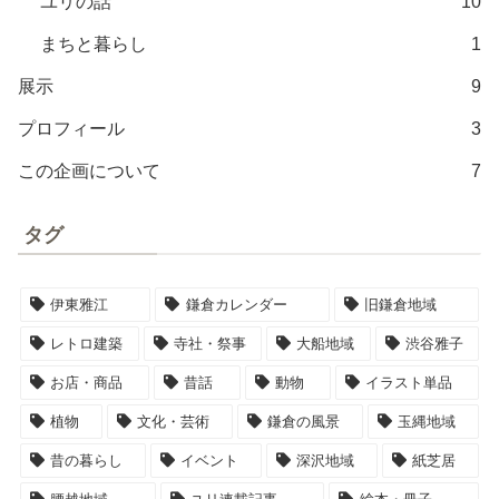
ユリの話
10
まちと暮らし
1
展示
9
プロフィール
3
この企画について
7
タグ
伊東雅江
鎌倉カレンダー
旧鎌倉地域
レトロ建築
寺社・祭事
大船地域
渋谷雅子
お店・商品
昔話
動物
イラスト単品
植物
文化・芸術
鎌倉の風景
玉縄地域
昔の暮らし
イベント
深沢地域
紙芝居