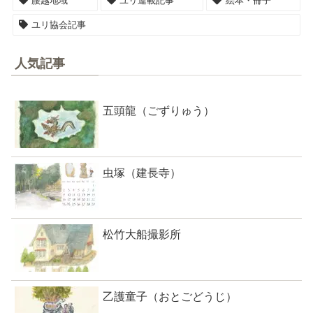
腰越地域
ユリ連載記事
絵本・冊子
ユリ協会記事
人気記事
五頭龍（ごずりゅう）
虫塚（建長寺）
松竹大船撮影所
乙護童子（おとごどうじ）