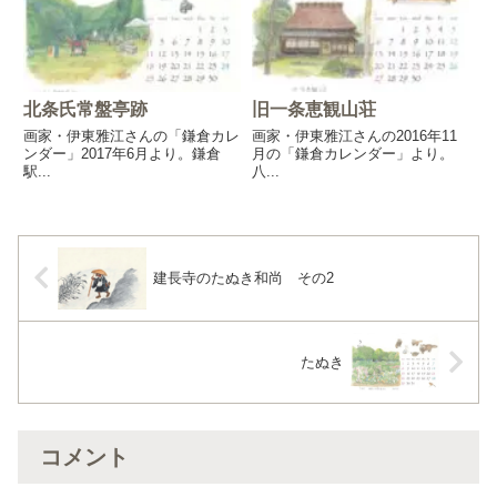
北条氏常盤亭跡
旧一条恵観山荘
画家・伊東雅江さんの「鎌倉カレ
画家・伊東雅江さんの2016年11
ンダー」2017年6月より。鎌倉
月の「鎌倉カレンダー」より。
駅...
八...
建長寺のたぬき和尚 その2
たぬき
コメント