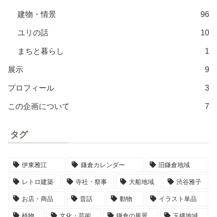
建物・情景
96
ユリの話
10
まちと暮らし
1
展示
9
プロフィール
3
この企画について
7
タグ
伊東雅江
鎌倉カレンダー
旧鎌倉地域
レトロ建築
寺社・祭事
大船地域
渋谷雅子
お店・商品
昔話
動物
イラスト単品
植物
文化・芸術
鎌倉の風景
玉縄地域