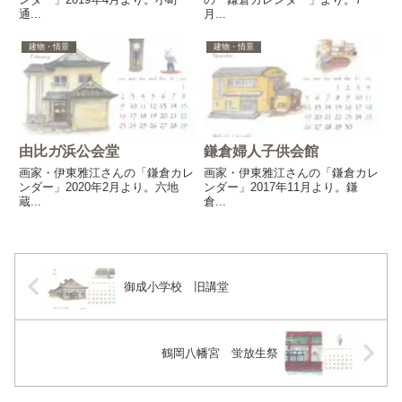
通...
月...
建物・情景
建物・情景
由比ガ浜公会堂
鎌倉婦人子供会館
画家・伊東雅江さんの「鎌倉カレ
画家・伊東雅江さんの「鎌倉カレ
ンダー」2020年2月より。六地
ンダー」2017年11月より。鎌
蔵...
倉...
御成小学校 旧講堂
鶴岡八幡宮 蛍放生祭