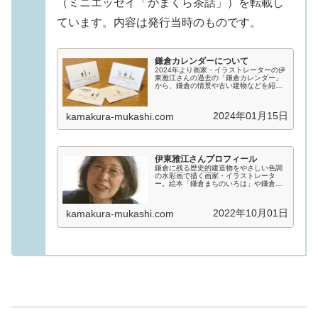
（ミニエッセイ「かまくら茶話」）を転載し
ています。内容は発行当時のものです。
鎌倉カレンダーについて
2024年より画家・イラストレーターの伊
東雅江さんの過去の「鎌倉カレンダー」
から、鎌倉の情景や古い建物などを紹介
します。伊東雅江さんは2007年頃からカ
レンダーで古い建物を紹介する取り組み
を始めていましたが、2013年からは「鎌
2024年01月15日
kamakura-mukashi.com
倉カレンダー...
伊東雅江さんプロフィール
鎌倉に残る歴史的建造物をやさしい色調
の水彩画で描く画家・イラストレータ
ー。絵本「鎌倉まちのいろは」や鎌倉の
カレンダーを通して、ちょっと昔から伝
わる建物や暮らし、風物詩を素敵な絵と
文章で紹介しています。
2022年10月01日
kamakura-mukashi.com