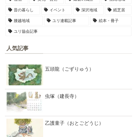
昔の暮らし
イベント
深沢地域
紙芝居
腰越地域
ユリ連載記事
絵本・冊子
ユリ協会記事
人気記事
五頭龍（ごずりゅう）
虫塚（建長寺）
乙護童子（おとごどうじ）