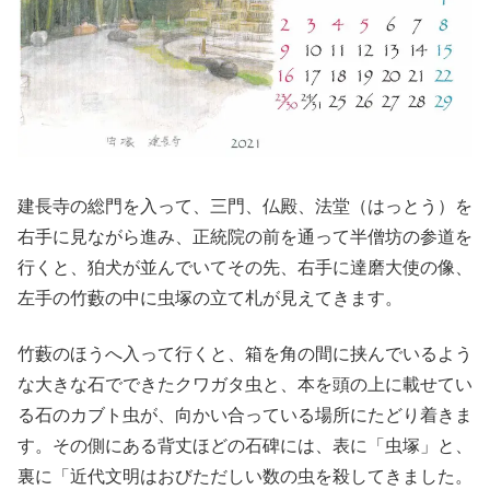
建長寺の総門を入って、三門、仏殿、法堂（はっとう）を
右手に見ながら進み、正統院の前を通って半僧坊の参道を
行くと、狛犬が並んでいてその先、右手に達磨大使の像、
左手の竹藪の中に虫塚の立て札が見えてきます。
竹藪のほうへ入って行くと、箱を角の間に挟んでいるよう
な大きな石でできたクワガタ虫と、本を頭の上に載せてい
る石のカブト虫が、向かい合っている場所にたどり着きま
す。その側にある背丈ほどの石碑には、表に「虫塚」と、
裏に「近代文明はおびただしい数の虫を殺してきました。