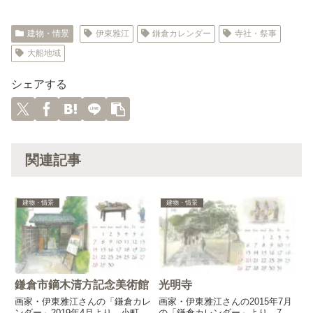
建物・情景
伊東雅江
鎌倉カレンダー
寺社・祭事
大船地域
シェアする
関連記事
建物・情景
建物・情景
鎌倉市鏑木清方記念美術館
光明寺
画家・伊東雅江さんの「鎌倉カレ
画家・伊東雅江さんの2015年7月
ンダー」2019年4月より。小町
の「鎌倉カレンダー」より。7