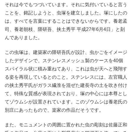
それは今でもつづいています。それに気付いていると言う
ことを、銘記しようと、虫塚を建立しました。塚にしたの
は、すべてを言葉にすることはできないからです。養老孟
司、養老朝枝、隈研吾、挟土秀平 平成27年6月4日」と刻
んでありました。
この虫塚は、建築家の隈研吾氏が設計、虫かごをイメージ
したデザインで、ステンレスメッシュ製のケースを40個
スパイラル状に積み重ねてあり、これは虫が天へと飛翔す
る姿を再現しているとのこと。ステンレスには、左官職人
の挟土秀平氏がガラス繊淮を混ぜた建長寺の土を吹き付け
て、特殊な質感が表現されており、塚の中心には本尊とし
てゾウムシが設置されています。このゾウムシは養老氏の
別庄にあったもので、楽家の作品だそうです。
また、モニュメントの周囲に置かれた虫の彫刻は佐藤正和